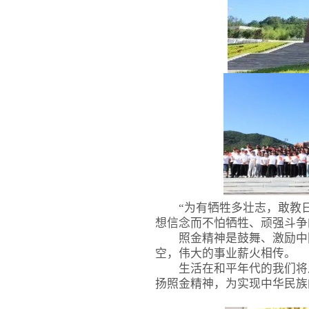
“为有牺牲多壮志，敢教日
想信念而不怕牺牲、顽强斗争
照金精神是鼓舞、激励中国
空，伟大的事业薪火相传。
生活在和平年代的我们将从
扬照金精神，为实现中华民族