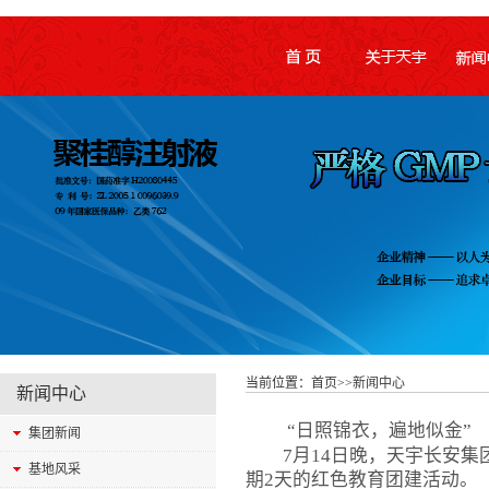
当前位置：
首页
>>
新闻中心
新闻中心
“日照锦衣，遍地似金”
集团新闻
7月14日晚，天宇长安集团
基地风采
期2天的红色教育团建活动。