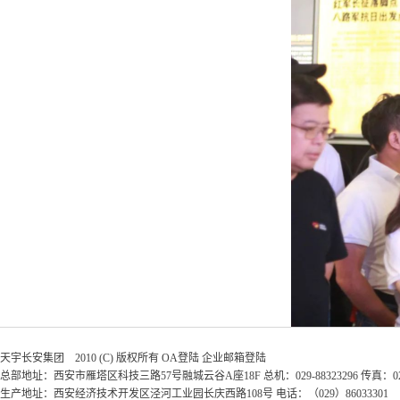
天宇长安集团 2010 (C) 版权所有
OA登陆
企业邮箱登陆
总部地址：西安市雁塔区科技三路57号融城云谷A座18F 总机：029-88323296 传真：029-
生产地址：西安经济技术开发区泾河工业园长庆西路108号 电话：（029）86033301