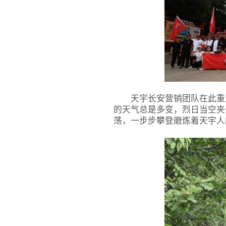
天宇长安营销团队在此重走
的天气总是多变，烈日当空夹
荡，一步步攀登磨炼着天宇人